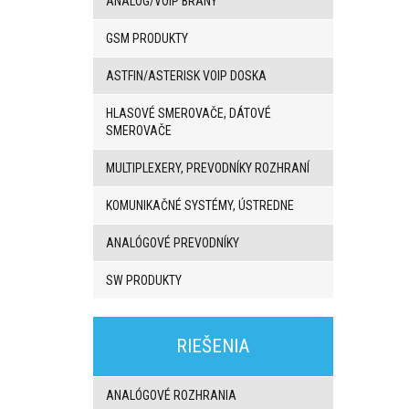
ANALOG/VOIP BRÁNY
GSM PRODUKTY
ASTFIN/ASTERISK VOIP DOSKA
HLASOVÉ SMEROVAČE, DÁTOVÉ
SMEROVAČE
MULTIPLEXERY, PREVODNÍKY ROZHRANÍ
KOMUNIKAČNÉ SYSTÉMY, ÚSTREDNE
ANALÓGOVÉ PREVODNÍKY
SW PRODUKTY
3G/4G
produkty
RIEŠENIA
VoIP
brány/VoIP
ústredne
ANALÓGOVÉ ROZHRANIA