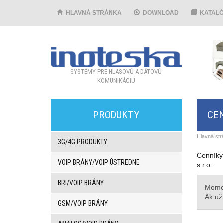
HLAVNÁ STRÁNKA
DOWNLOAD
KATAL
SYSTÉMY PRE HLASOVÚ A DÁTOVÚ
KOMUNIKÁCIU
PRODUKTY
CE
Hlavná str
3G/4G PRODUKTY
Cenníky 
VOIP BRÁNY/VOIP ÚSTREDNE
s.r.o.
BRI/VOIP BRÁNY
Momen
Ak už
GSM/VOIP BRÁNY