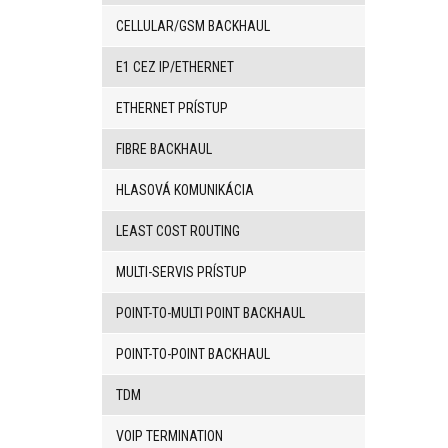
BRI/VOIP
Brány
CELLULAR/GSM BACKHAUL
GSM/VOIP
brány
E1 CEZ IP/ETHERNET
ANALOG/VOIP
Brány
ETHERNET PRÍSTUP
GSM
produkty
FIBRE BACKHAUL
Astfin/Asterisk
VoIP
HLASOVÁ KOMUNIKÁCIA
doska
Hlasové
smerovače,
LEAST COST ROUTING
dátové
smerovače
MULTI-SERVIS PRÍSTUP
Multiplexery,
prevodníky
POINT-TO-MULTI POINT BACKHAUL
rozhraní
Komunikačné
POINT-TO-POINT BACKHAUL
systémy,
ústredne
TDM
Analógové
prevodníky
VOIP TERMINATION
SW