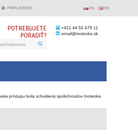
PRIHLÁSENIE
SK
EN
POTREBUJETE
+421 44 55 679 11
email@inoteska.sk
PORADIŤ?
davka prístupu bola schválená spoločnosťou Inoteska