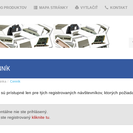
ÓG PRODUKTOV
MAPA STRÁNKY
VYTLAČIŤ
KONTAKT
NNÍK
ánka
Cenník
sú prístupné len pre tých registrovaných návštevníkov, ktorých požia
tálne nie ste prihlásený.
 ste registrovaný
kliknite tu
.