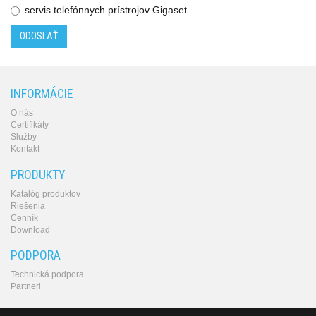
servis telefónnych prístrojov Gigaset
produkty
ODOSLAŤ
INFORMÁCIE
O nás
Certifikáty
Služby
Kontakt
PRODUKTY
Katalóg produktov
Riešenia
Cenník
Download
PODPORA
Technická podpora
Partneri