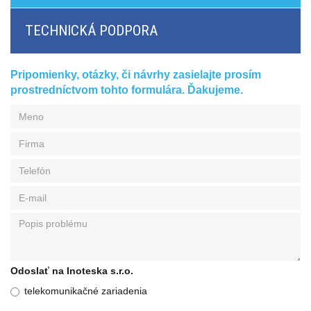
BRI/VOIP
Brány
TECHNICKÁ PODPORA
GSM/VOIP
brány
ANALOG/VOIP
Brány
Pripomienky, otázky, či návrhy zasielajte prosím
GSM
prostredníctvom tohto formulára. Ďakujeme.
produkty
Astfin/Asterisk
VoIP
doska
Hlasové
smerovače,
dátové
smerovače
Multiplexery,
prevodníky
rozhraní
Komunikačné
systémy,
Odoslať na Inoteska s.r.o.
ústredne
Analógové
telekomunikačné zariadenia
prevodníky
SW