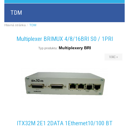
BRI/VOIP
Brány
TDM
GSM/VOIP
brány
ANALOG/VOIP
Hlavná stránka
TDM
Brány
GSM
Multiplexer BRIMUX 4/8/16BRI S0 / 1PRI
produkty
Astfin/Asterisk
Multiplexery BRI
Typ produktu:
VoIP
VIAC »
doska
Hlasové
smerovače,
dátové
smerovače
Multiplexery,
prevodníky
rozhraní
Komunikačné
systémy,
ústredne
Analógové
ITX32M 2E1 2DATA 1Ethernet10/100 BT
prevodníky
SW