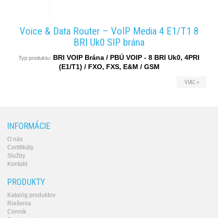
Voice & Data Router – VoIP Media 4 E1/T1 8
BRI Uk0 SIP brána
BRI VOIP Brána / PBÚ VOIP - 8 BRI Uk0, 4PRI
Typ produktu:
(E1/T1) / FXO, FXS, E&M / GSM
VIAC »
INFORMÁCIE
O nás
Certifikáty
Služby
Kontakt
PRODUKTY
Katalóg produktov
Riešenia
Cenník