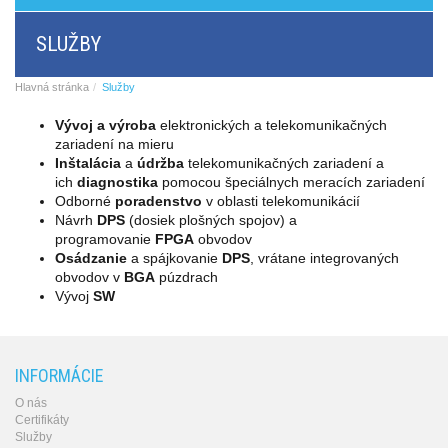
BRI/VOIP
Brány
SLUŽBY
GSM/VOIP
brány
ANALOG/VOIP
Hlavná stránka
Služby
Brány
GSM
Vývoj a výroba
elektronických a telekomunikačných
produkty
zariadení na mieru
Astfin/Asterisk
Inštalácia
a
údržba
telekomunikačných zariadení a
VoIP
ich
diagnostika
pomocou špeciálnych meracích zariadení
doska
Odborné
poradenstvo
v oblasti telekomunikácií
Hlasové
Návrh
DPS
(dosiek plošných spojov) a
smerovače,
programovanie
FPGA
obvodov
dátové
Osádzanie
a spájkovanie
DPS
, vrátane integrovaných
smerovače
obvodov v
BGA
púzdrach
Multiplexery,
Vývoj
SW
prevodníky
rozhraní
Komunikačné
systémy,
INFORMÁCIE
ústredne
O nás
Analógové
Certifikáty
prevodníky
Služby
SW