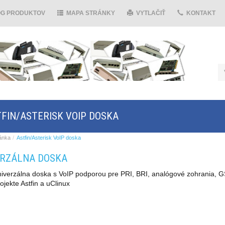
ÓG PRODUKTOV
MAPA STRÁNKY
VYTLAČIŤ
KONTAKT
FIN/ASTERISK VOIP DOSKA
ánka
Astfin/Asterisk VoIP doska
ERZÁLNA DOSKA
iverzálna doska s VoIP podporou pre PRI, BRI, analógové zohrania, G
ojekte Astfin a uClinux