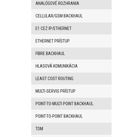
ústredne
ANALÓGOVÉ ROZHRANIA
BRI/VOIP
Brány
CELLULAR/GSM BACKHAUL
GSM/VOIP
brány
E1 CEZ IP/ETHERNET
ANALOG/VOIP
Brány
ETHERNET PRÍSTUP
GSM
produkty
FIBRE BACKHAUL
Astfin/Asterisk
VoIP
HLASOVÁ KOMUNIKÁCIA
doska
Hlasové
smerovače,
LEAST COST ROUTING
dátové
smerovače
MULTI-SERVIS PRÍSTUP
Multiplexery,
prevodníky
POINT-TO-MULTI POINT BACKHAUL
rozhraní
Komunikačné
POINT-TO-POINT BACKHAUL
systémy,
ústredne
TDM
Analógové
prevodníky