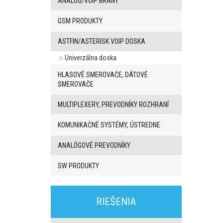
ANALOG/VOIP BRÁNY
GSM PRODUKTY
ASTFIN/ASTERISK VOIP DOSKA
Univerzálna doska
HLASOVÉ SMEROVAČE, DÁTOVÉ
SMEROVAČE
MULTIPLEXERY, PREVODNÍKY ROZHRANÍ
KOMUNIKAČNÉ SYSTÉMY, ÚSTREDNE
ANALÓGOVÉ PREVODNÍKY
SW PRODUKTY
3G/4G
produkty
RIEŠENIA
VoIP
brány/VoIP