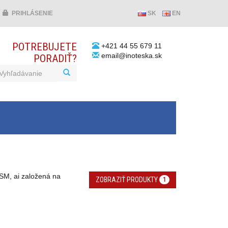
PRIHLÁSENIE
SK
EN
POTREBUJETE
+421 44 55 679 11
email@inoteska.sk
PORADIŤ?
SM, ai založená na
ZOBRAZIŤ PRODUKTY
1