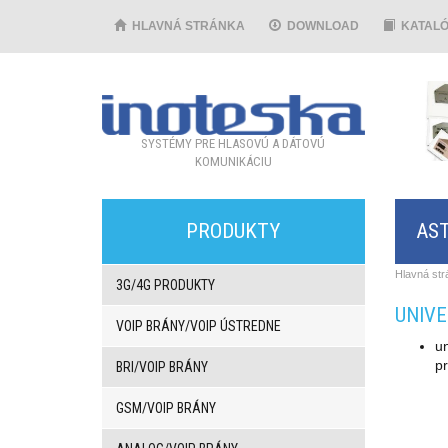
HLAVNÁ STRÁNKA
DOWNLOAD
KATAL
SYSTÉMY PRE HLASOVÚ A DÁTOVÚ
KOMUNIKÁCIU
PRODUKTY
AST
Hlavná str
3G/4G PRODUKTY
UNIV
VOIP BRÁNY/VOIP ÚSTREDNE
un
pr
BRI/VOIP BRÁNY
GSM/VOIP BRÁNY