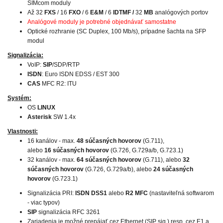
SIMcom moduly
Až 32
FXS
/ 16
FXO
/ 6
E&M
/ 6
IDTMF /
32
MB
analógových portov
Analógové moduly je potrebné objednávať samostatne
Optické rozhranie (SC Duplex, 100 Mb/s), prípadne šachta na SFP
modul
Signalizácia:
VoIP:
SIP
/SDP/RTP
ISDN
: Euro ISDN EDSS / EST 300
CAS
MFC R2: ITU
Systém:
OS
LINUX
Asterisk
SW 1.4x
Vlastnosti:
16 kanálov - max.
48 súčasných hovorov
(G.711),
alebo
16 súčasných hovorov
(G.726, G.729a/b, G.723.1)
32 kanálov - max.
64 súčasných hovorov
(G.711), alebo
32
súčasných hovorov
(G.726, G.729a/b), alebo
24 súčasných
hovorov
(G.723.1)
Signalizácia PRI:
ISDN DSS1
alebo
R2 MFC
(nastaviteľná softwarom
- viac typov)
SIP
signalizácia RFC 3261
Zariadenia je možné prepájať cez Ethernet (SIP sig.) resp. cez E1 a