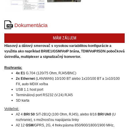
produkty
Dokumentácia
MÁM ZÁUJEM
Hlasový a dátový smerovač s vysokou variabilitou konfigurácie a
využitia ako napríklad BRI/E1/GSM/VoIP brána, TDM/VoIP/ISDN pobočková
ústredňa, multiplexer a signalizačný konvertor.
Rozhrania:
4x E1
G.704 (120/75 Ohm, RJ45/BNC)
2x Ethernet
(LAN/WAN) 10/100 BT alebo 1x10/100 BT a 1x10/100
FX, auto MDIX voľba
USB 1.1 host port
Terminálový port RS232 (V.24) RJ45
SD karta
Voliteľné:
Až 4
BRI S0
S/T-2B1Q (100 Ohm, RJ45), alebo 8/16
BRI Uk0
(U
rozhranie), s možnosťou napájania linky
Až 12
GSM
/GPRS, 2G, 4 frekv.pásma 850/900/1800/1900 MHz,