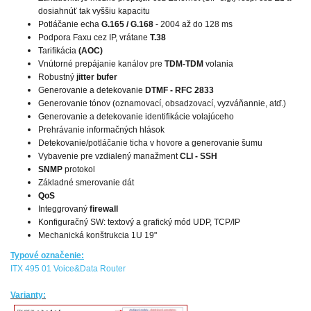
dosiahnúť tak vyššiu kapacitu
Potláčanie echa
G.165 / G.168
- 2004 až do 128 ms
Podpora Faxu cez IP, vrátane
T.38
Tarifikácia
(AOC)
Vnútorné prepájanie kanálov pre
TDM-TDM
volania
Robustný
jitter bufer
Generovanie a detekovanie
DTMF - RFC 2833
Generovanie tónov (oznamovací, obsadzovací, vyzváňannie, atď.)
Generovanie a detekovanie identifikácie volajúceho
Prehrávanie informačných hlások
Detekovanie/potláčanie ticha v hovore a generovanie šumu
Vybavenie pre vzdialený manažment
CLI - SSH
SNMP
protokol
Základné smerovanie dát
QoS
Integgrovaný
firewall
Konfiguračný SW: textový a grafický mód UDP, TCP/IP
Mechanická konštrukcia 1U 19"
Typové označenie:
ITX 495 01 Voice&Data Router
Varianty: