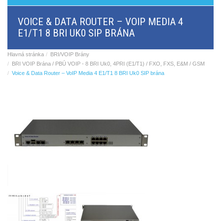
BRI/VOIP
Brány
VOICE & DATA ROUTER – VOIP MEDIA 4
GSM/VOIP
E1/T1 8 BRI UK0 SIP BRÁNA
brány
ANALOG/VOIP
Brány
Hlavná stránka
BRI/VOIP Brány
GSM
BRI VOIP Brána / PBÚ VOIP - 8 BRI Uk0, 4PRI (E1/T1) / FXO, FXS, E&M / GSM
produkty
Voice & Data Router – VoIP Media 4 E1/T1 8 BRI Uk0 SIP brána
Astfin/Asterisk
VoIP
doska
Hlasové
smerovače,
dátové
smerovače
Multiplexery,
prevodníky
rozhraní
Komunikačné
systémy,
ústredne
Analógové
prevodníky
SW