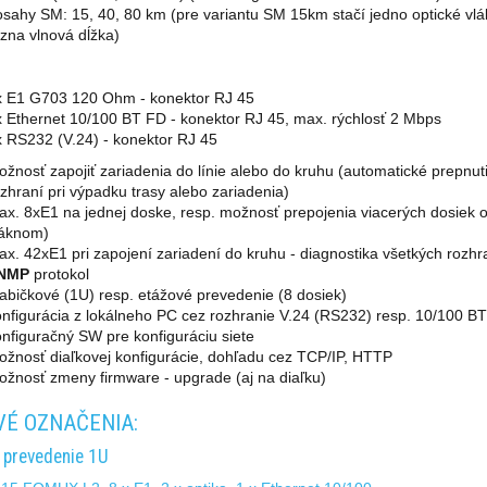
sahy SM: 15, 40, 80 km (pre variantu SM 15km stačí jedno optické vlá
zna vlnová dĺžka)
x E1 G703 120 Ohm - konektor RJ 45
 Ethernet 10/100 BT FD - konektor RJ 45, max. rýchlosť 2 Mbps
 RS232 (V.24) - konektor RJ 45
žnosť zapojiť zariadenia do línie alebo do kruhu (automatické prepnut
zhraní pri výpadku trasy alebo zariadenia)
x. 8xE1 na jednej doske, resp. možnosť prepojenia viacerých dosiek 
láknom)
x. 42xE1 pri zapojení zariadení do kruhu - diagnostika všetkých rozhr
NMP
protokol
abičkové (1U) resp. etážové prevedenie (8 dosiek)
nfigurácia z lokálneho PC cez rozhranie V.24 (RS232) resp. 10/100 B
nfiguračný SW pre konfiguráciu siete
žnosť diaľkovej konfigurácie, dohľadu cez TCP/IP, HTTP
žnosť zmeny firmware - upgrade (aj na diaľku)
É OZNAČENIA:
 prevedenie 1U