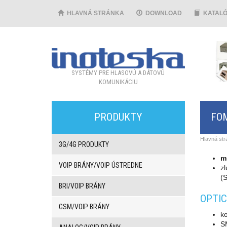
HLAVNÁ STRÁNKA
DOWNLOAD
KATAL
SYSTÉMY PRE HLASOVÚ A DÁTOVÚ
KOMUNIKÁCIU
PRODUKTY
FOM
Hlavná str
3G/4G PRODUKTY
mu
VOIP BRÁNY/VOIP ÚSTREDNE
zl
(
BRI/VOIP BRÁNY
OPTIC
GSM/VOIP BRÁNY
k
S