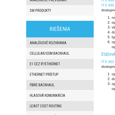
ITX 495 
ITX 495 
dostupné
SW PRODUKTY
n
o
3G/4G
v
produkty
RIEŠENIA
do
VoIP
t
brány/VoIP
op
ústredne
ANALÓGOVÉ ROZHRANIA
op
BRI/VOIP
Brány
CELLULAR/GSM BACKHAUL
Etážové
GSM/VOIP
ITX 402
brány
E1 CEZ IP/ETHERNET
dostupné
ANALOG/VOIP
Brány
o
ETHERNET PRÍSTUP
GSM
d
produkty
op
FIBRE BACKHAUL
Astfin/Asterisk
op
VoIP
HLASOVÁ KOMUNIKÁCIA
doska
Hlasové
smerovače,
LEAST COST ROUTING
dátové