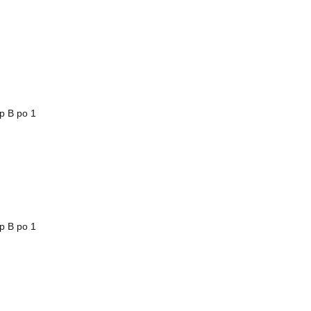
yp B po 1
yp B po 1