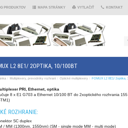
ÓG PRODUKTOV
MAPA STRÁNKY
VYTLAČIŤ
KONTAKT
UX L2 8E1/ 2OPTIKA, 10/100BT
ánka
Multiplexery, prevodníky rozhraní
Optické multiplexery
FOMUX L2 8E1/ 2optika, 
ltiplexer PRI, Ethernet, optika
učuje 8 x E1 G703 a Ethernet 10/100 BT do 2xoptického rozhrania 15
STM1)
KÉ ROZHRANIE:
onektor SC duplex
M / MM (1300nm, 1550nm) (SM - single mode MM - multi mode)