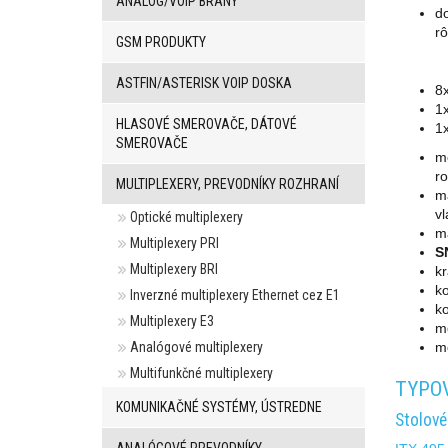
ANALOG/VOIP BRÁNY
do
rô
GSM PRODUKTY
ASTFIN/ASTERISK VOIP DOSKA
8
1x
HLASOVÉ SMEROVAČE, DÁTOVÉ
1x
SMEROVAČE
mo
ro
MULTIPLEXERY, PREVODNÍKY ROZHRANÍ
ma
v
Optické multiplexery
ma
Multiplexery PRI
S
Multiplexery BRI
kr
ko
Inverzné multiplexery Ethernet cez E1
ko
Multiplexery E3
mo
Analógové multiplexery
mo
Multifunkčné multiplexery
TYPOV
KOMUNIKAČNÉ SYSTÉMY, ÚSTREDNE
Stolové
ANALÓGOVÉ PREVODNÍKY