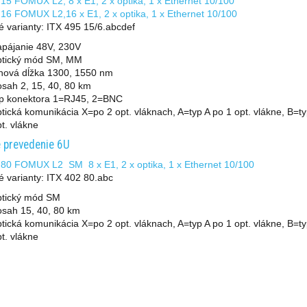
15 FOMUX L2, 8 x E1, 2 x optika, 1 x Ethernet 10/100
16 FOMUX L2,16 x E1, 2 x optika, 1 x Ethernet 10/100
 varianty: ITX 495 15/6.abcdef
apájanie 48V, 230V
ptický mód SM, MM
lnová dĺžka 1300, 1550 nm
sah 2, 15, 40, 80 km
yp konektora 1=RJ45, 2=BNC
tická komunikácia X=po 2 opt. vláknach, A=typ A po 1 opt. vlákne, B=t
t. vlákne
 prevedenie 6U
 80 FOMUX L2 SM 8 x E1, 2 x optika, 1 x Ethernet 10/100
 varianty: ITX 402 80.abc
ptický mód SM
osah 15, 40, 80 km
tická komunikácia X=po 2 opt. vláknach, A=typ A po 1 opt. vlákne, B=t
t. vlákne