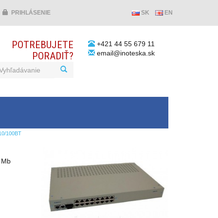
PRIHLÁSENIE
SK
EN
POTREBUJETE
+421 44 55 679 11
email@inoteska.sk
PORADIŤ?
10/100BT
5 Mb