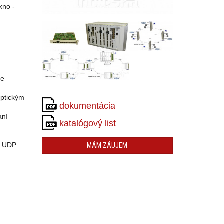
kno -
ie
optickým
dokumentácia
aní
katalógový list
T UDP
MÁM ZÁUJEM