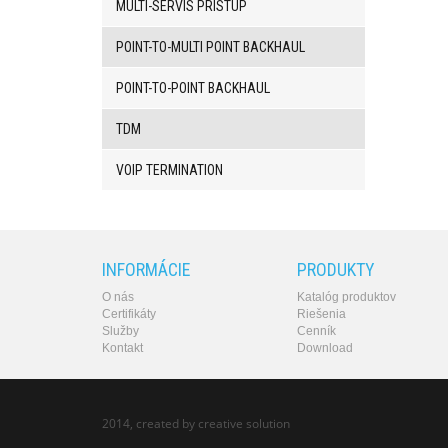
smerovače
MULTI-SERVIS PRÍSTUP
Multiplexery,
prevodníky
POINT-TO-MULTI POINT BACKHAUL
rozhraní
Komunikačné
POINT-TO-POINT BACKHAUL
systémy,
ústredne
TDM
Analógové
prevodníky
VOIP TERMINATION
SW
produkty
INFORMÁCIE
PRODUKTY
O nás
Katalóg produktov
Certifikáty
Riešenia
Služby
Cenník
Kontakt
Download
2014, created by
creative solution