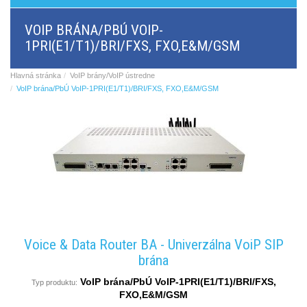
BRI/VOIP
Brány
VOIP BRÁNA/PBÚ VOIP-
GSM/VOIP
1PRI(E1/T1)/BRI/FXS, FXO,E&M/GSM
brány
ANALOG/VOIP
Brány
Hlavná stránka
VoIP brány/VoIP ústredne
GSM
VoIP brána/PbÚ VoIP-1PRI(E1/T1)/BRI/FXS, FXO,E&M/GSM
produkty
Astfin/Asterisk
VoIP
doska
Hlasové
smerovače,
dátové
smerovače
Multiplexery,
prevodníky
rozhraní
Komunikačné
Voice & Data Router BA - Univerzálna VoiP SIP
systémy,
brána
ústredne
Analógové
VoIP brána/PbÚ VoIP-1PRI(E1/T1)/BRI/FXS,
Typ produktu:
prevodníky
FXO,E&M/GSM
SW