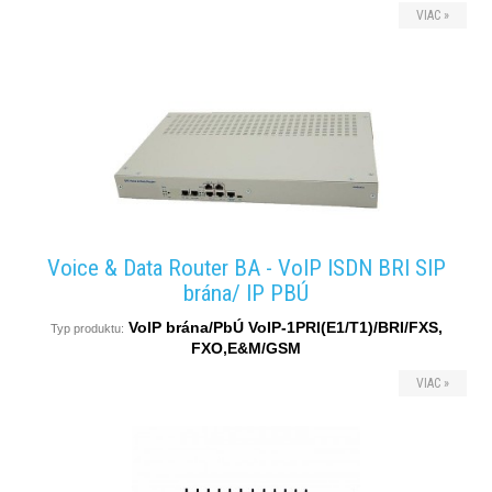
VIAC »
produkty
Voice & Data Router BA - VoIP ISDN BRI SIP
brána/ IP PBÚ
VoIP brána/PbÚ VoIP-1PRI(E1/T1)/BRI/FXS,
Typ produktu:
FXO,E&M/GSM
VIAC »