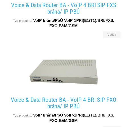
Voice & Data Router BA - VoIP 4 BRI SIP FXS
brána/ IP PBÚ
VoIP brána/PbÚ VoIP-1PRI(E1/T1)/BRI/FXS,
Typ produktu:
FXO,E&M/GSM
VIAC »
Voice & Data Router BA - VoIP 4 BRI SIP FXO
brána/ IP PBÚ
VoIP brána/PbÚ VoIP-1PRI(E1/T1)/BRI/FXS,
Typ produktu:
FXO,E&M/GSM