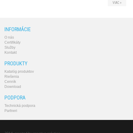
VIAC »
INFORMÁCIE
O nás
Certifikáty
Služby
Kontakt
PRODUKTY
Katalóg produktov
Riešenia
Cenník
Download
PODPORA
Technická podpora
Partneri