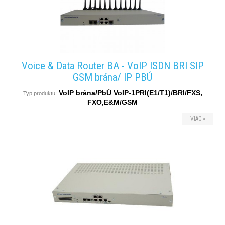
Voice & Data Router BA - VoIP ISDN BRI SIP
GSM brána/ IP PBÚ
VoIP brána/PbÚ VoIP-1PRI(E1/T1)/BRI/FXS,
Typ produktu:
FXO,E&M/GSM
VIAC »